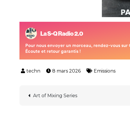
8 mars 2026
Emissions
Navigation
Art of Mixing Series
de