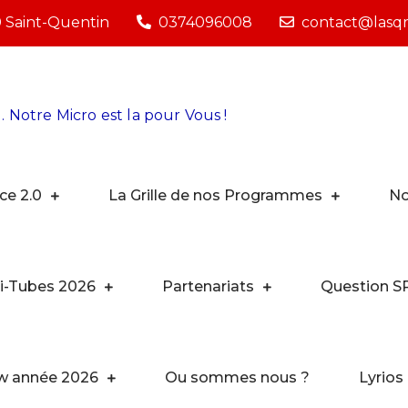
0 Saint-Quentin
0374096008
contact@lasqra
. Notre Micro est la pour Vous !
ce 2.0
La Grille de nos Programmes
No
i-Tubes 2026
Partenariats
Question S
ew année 2026
Ou sommes nous ?
Lyrios