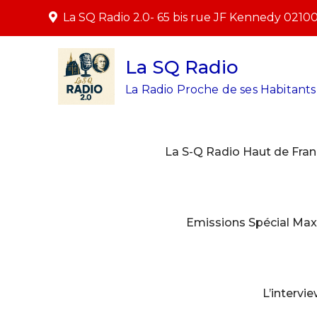
Skip
La SQ Radio 2.0- 65 bis rue JF Kennedy 0210
to
content
La SQ Radio
La Radio Proche de ses Habitants 
La S-Q Radio Haut de Fran
Emissions Spécial Max
L’intervi