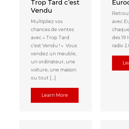
Trop Tard c’est
Euro
Vendu
Retrou
Multipliez vos
avec E
chances de ventes
chaqu
avec « Trop Tard
des 19 
c’est Vendu ! « Vous
radio 2
vendez un meuble,
un ordinateur, une
Le
voiture, une maison
ou tout […]
Learn More