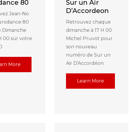
dance 80
Sur un Air
D’Accordeon
vez Jean-No
urodance 80
Retrouvez chaque
e Dimanche
dimanche à 17 H 00
H 00 sur votre
Michel Pruvot pour
.0
son nouveau
numéro de Sur un
Air D’Accordéon
arn More
Learn More