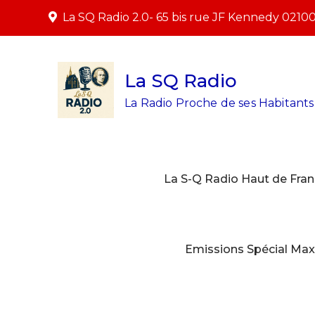
Skip
La SQ Radio 2.0- 65 bis rue JF Kennedy 0210
to
content
La SQ Radio
La Radio Proche de ses Habitants 
La S-Q Radio Haut de Fran
Emissions Spécial Max