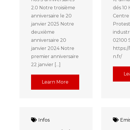
2.0 Notre troisième
dés 10
anniversaire le 20
Centre
janvier 2025 Notre
Protes
deuxième
industr
anniversaire 20
02100 
janvier 2024 Notre
https:/
premier anniversaire
n.fr/
22 janvier […]
Le
Learn More
Infos
Emis