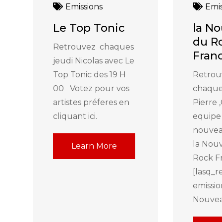
Emissions
Emis
Le Top Tonic
la N
du R
Retrouvez chaques
Fran
jeudi Nicolas avec Le
Top Tonic des 19 H
Retrou
00 Votez pour vos
chaque
artistes préferes en
Pierre 
cliquant ici.
equipe
nouve
la Nou
Learn More
Rock F
[lasq_r
emissio
Nouvea