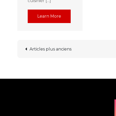
cuisinier […]
Learn More
Navigation
Articles plus anciens
des
articles