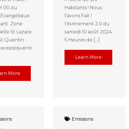
 H 00 Au
Habitants ! Nous
 Évangélique
l’avons Fait !
tant Zone
l’événement 2.0 du
ielle St Lazare
samedi 10 août 2024.
St Quentin
5 Heures de […]
/lecepstquenti
Learn More
arn More
sions
Emissions