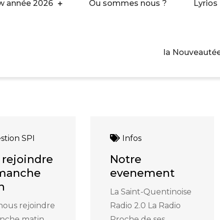
ew année 2026
Ou sommes nous ?
Lyrios
la Nouveautée
stion SPI
Infos
 rejoindre
Notre
imanche
evenement
n
La Saint-Quentinoise
nous rejoindre
Radio 2.0 La Radio
anche matin
Proche de ses