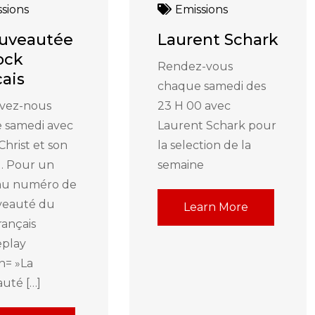
sions
Emissions
ouveautée
Laurent Schark
ock
Rendez-vous
cais
chaque samedi des
vez-nous
23 H 00 avec
 samedi avec
Laurent Schark pour
,Christ et son
la selection de la
 . Pour un
semaine
au numéro de
veauté du
Learn More
rançais
eplay
n= »La
uté […]