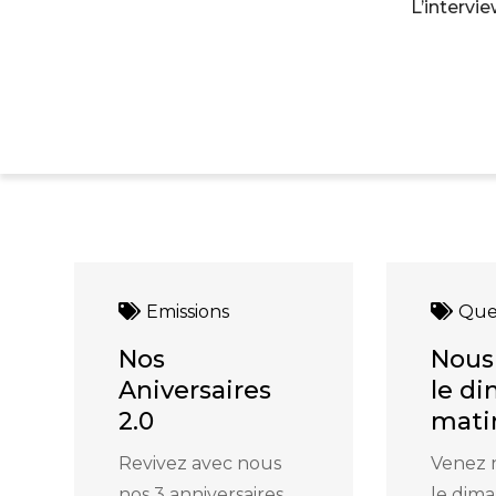
L’intervi
Emissions
Que
Nos
Nous
Aniversaires
le d
2.0
mati
Revivez avec nous
Venez 
nos 3 anniversaires
le dim