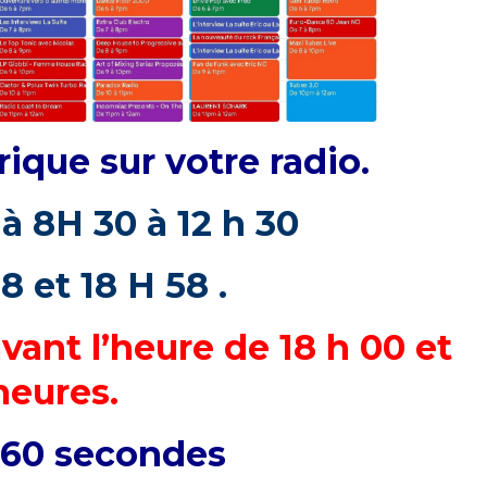
ique sur votre radio.
 à 8H 30 à 12 h 30
8 et 18 H 58 .
vant l’heure de 18 h 00 et
heures.
n 60 secondes