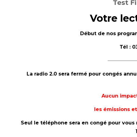
Test F
Votre lec
Début de nos progr
Tél : 
——————
La radio 2.0 sera fermé pour congés annu
Aucun impact
les é
missions
et
Seul le téléphone sera en congé pour vous 