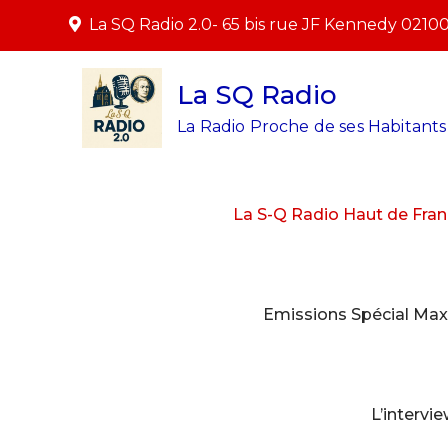
Skip
La SQ Radio 2.0- 65 bis rue JF Kennedy 0210
to
content
La SQ Radio
La Radio Proche de ses Habitants 
La S-Q Radio Haut de Fran
Emissions Spécial Max
L’intervi