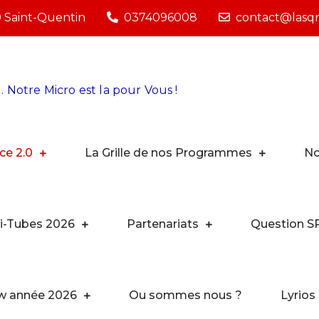
0 Saint-Quentin
0374096008
contact@lasqra
. Notre Micro est la pour Vous !
ce 2.0
La Grille de nos Programmes
No
i-Tubes 2026
Partenariats
Question S
ew année 2026
Ou sommes nous ?
Lyrios